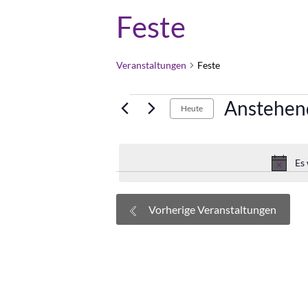
Feste
Veranstaltungen
Feste
Veranstaltungen
Anstehen
Heute
Datum
wählen.
Es
Vorherige
Veranstaltungen