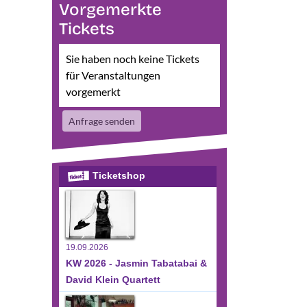
Vorgemerkte
Tickets
Sie haben noch keine Tickets
für Veranstaltungen
vorgemerkt
sichten-
eranstaltung
te
Anfrage senden
nsichten-
vigation
avigation
Ticketshop
19.09.2026
KW 2026 - Jasmin Tabatabai &
David Klein Quartett