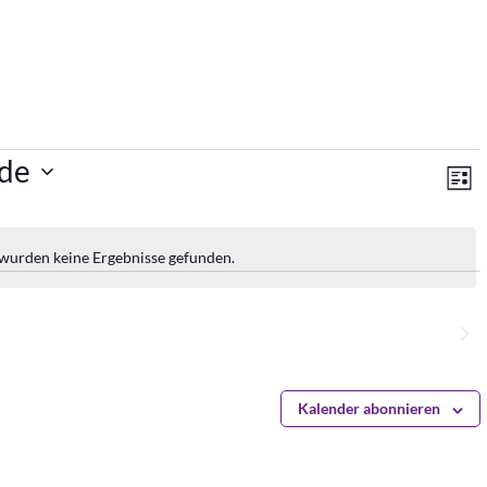
An
V
de
Lis
A
Na
N
 wurden keine Ergebnisse gefunden.
Hinweis
Nächste
Veranstaltungen
Kalender abonnieren