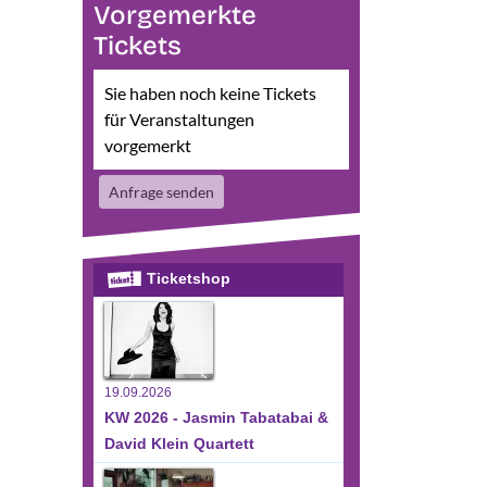
Vorgemerkte
Tickets
Sie haben noch keine Tickets
für Veranstaltungen
vorgemerkt
sichten-
eranstaltung
te
Anfrage senden
nsichten-
vigation
avigation
Ticketshop
19.09.2026
KW 2026 - Jasmin Tabatabai &
David Klein Quartett