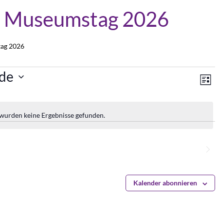
er Museumstag 2026
tag 2026
An
V
de
Lis
A
Na
N
 wurden keine Ergebnisse gefunden.
Hinweis
Nächste
Veranstaltungen
Kalender abonnieren