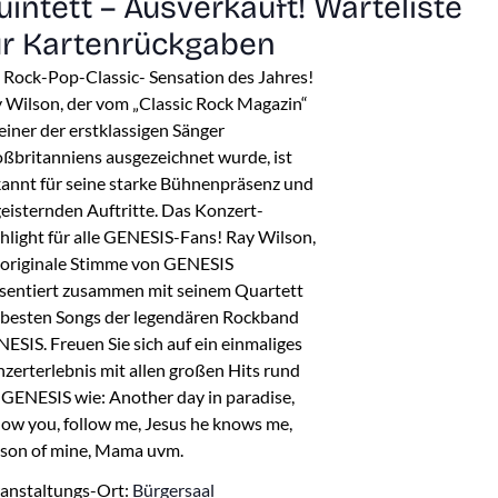
uintett – Ausverkauft! Warteliste
ür Kartenrückgaben
 Rock-Pop-Classic- Sensation des Jahres!
 Wilson, der vom „Classic Rock Magazin“
 einer der erstklassigen Sänger
ßbritanniens ausgezeichnet wurde, ist
annt für seine starke Bühnenpräsenz und
eisternden Auftritte. Das Konzert-
hlight für alle GENESIS-Fans! Ray Wilson,
 originale Stimme von GENESIS
sentiert zusammen mit seinem Quartett
 besten Songs der legendären Rockband
ESIS. Freuen Sie sich auf ein einmaliges
zerterlebnis mit allen großen Hits rund
GENESIS wie: Another day in paradise,
low you, follow me, Jesus he knows me,
son of mine, Mama uvm.
anstaltungs-Ort:
Bürgersaal