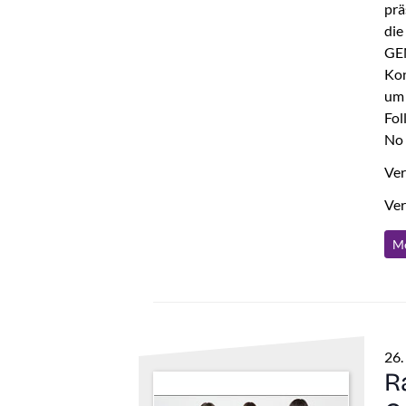
prä
die
GEN
Kon
um 
Fol
No 
Ver
Ver
Me
26.
R