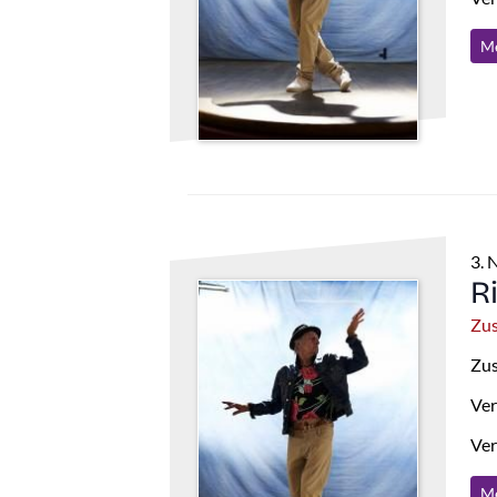
Me
3. 
R
Zus
Zus
Ver
Ver
Me