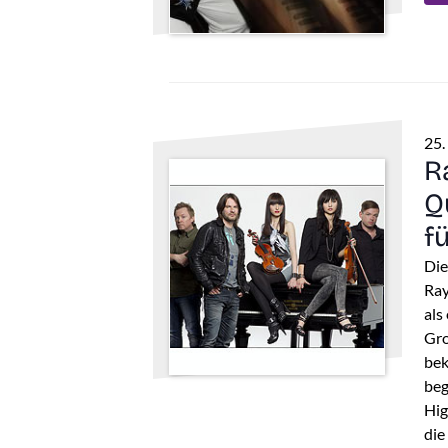
25.
R
Q
f
Die
Ray
als
Gro
bek
beg
Hig
die