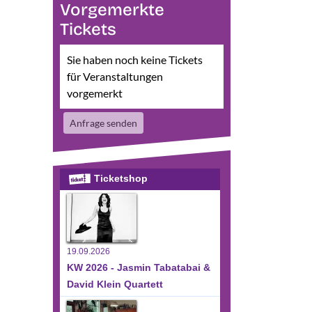
Vorgemerkte
sichten-
eranstaltung
Tickets
te
nsichten-
vigation
avigation
Sie haben noch keine Tickets
für Veranstaltungen
vorgemerkt
Anfrage senden
Ticketshop
19.09.2026
KW 2026 - Jasmin Tabatabai &
David Klein Quartett