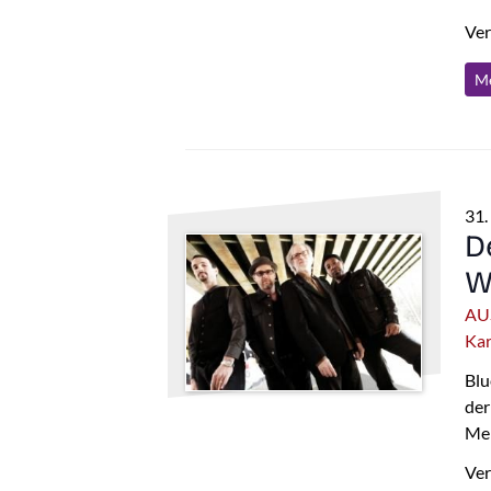
Ver
Me
31.
D
W
AU
Ka
Blu
der
Me
Ver