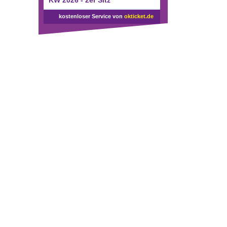
KW 2026 - 2er Sitz
kostenloser Service von
okticket.de