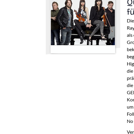
Q
f
Die
Ray
als
Gro
bek
beg
Hig
die
prä
die
GEN
Kon
um 
Fol
No 
Ver