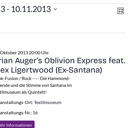
An
V
en
13
 - 
10.11.2013
Lis
A
Na
N
 Oktober 2013 20:00 Uhr
rian Auger‘s Oblivion Express feat.
lex Ligertwood (Ex-Santana)
k-Fusion / Rock ---- Die Hammond-
ende und die Stimme von Santana im
tilmuseum als Quintett!
anstaltungs-Ort:
Textilmuseum
anstaltungs-Nr.: 16
hr Info
rmationen