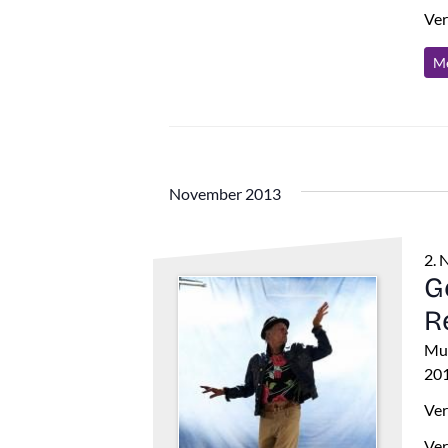
Ver
Me
November 2013
2. 
G
R
Mu
201
Ver
Ver