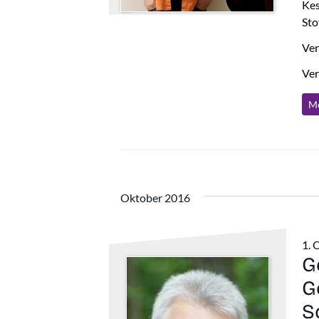
Kes
Sto
Ver
Ver
Me
Oktober 2016
1. 
G
G
S