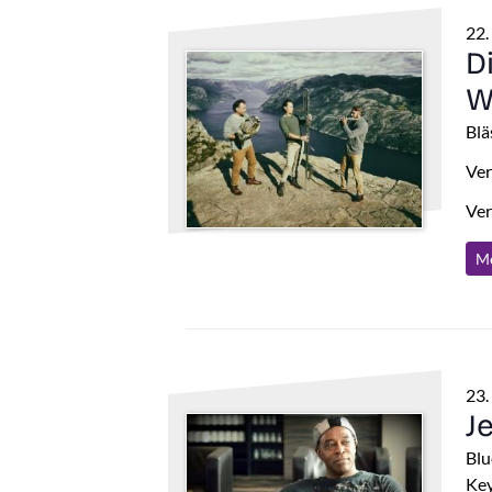
22.
D
W
Blä
Ver
Ver
Me
23.
J
Blu
Ke