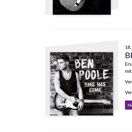
18.
B
Ers
mit
Ver
Ver
Me