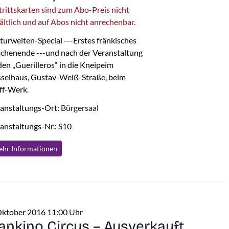
trittskarten sind zum Abo-Preis nicht
ältlich und auf Abos nicht anrechenbar.
turwelten-Special ---Erstes fränkisches
henende ---und nach der Veranstaltung
den „Guerilleros“ in die Kneipeim
selhaus, Gustav-Weiß-Straße, beim
ff-Werk.
anstaltungs-Ort:
Bürgersaal
anstaltungs-Nr.: S10
hr Info
rmationen
Oktober 2016 11:00 Uhr
ankino Circus – Ausverkauft.