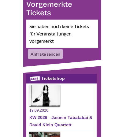
Vorgemerkte
sichten-
eranstaltung
Tickets
te
nsichten-
vigation
avigation
Sie haben noch keine Tickets
für Veranstaltungen
vorgemerkt
Anfrage senden
Ticketshop
19.09.2026
KW 2026 - Jasmin Tabatabai &
David Klein Quartett