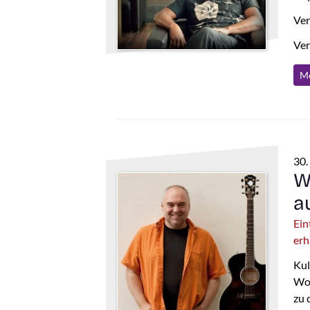
Ver
Ver
Me
30.
W
a
Ein
erh
Kul
Woc
zu 