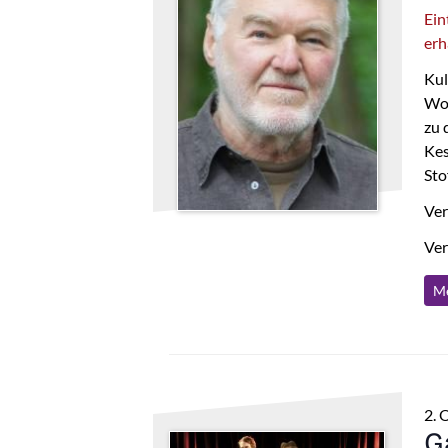
Ein
erh
Kul
Woc
zu 
Kes
Sto
Ver
Ver
Me
2. 
G