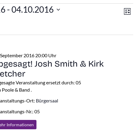
An
V
en
16
 - 
04.10.2016
Lis
A
Na
N
 September 2016 20:00 Uhr
bgesagt! Josh Smith & Kirk
letcher
esagte Veranstaltung ersetzt durch: 05
 Poole & Band .
anstaltungs-Ort:
Bürgersaal
anstaltungs-Nr.: 05
hr Info
rmationen