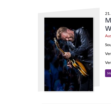
21.
M
W
Aus
Sou
Ver
Ver
Me