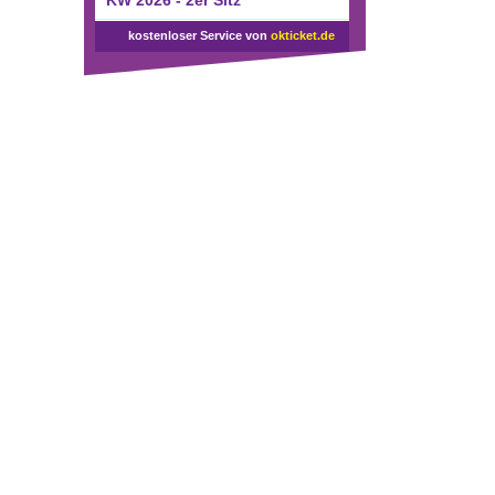
KW 2026 - 2er Sitz
kostenloser Service von
okticket.de