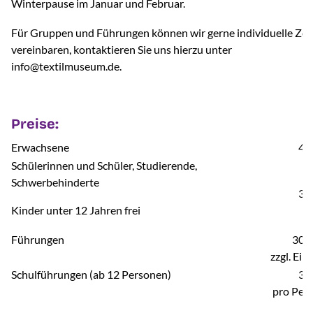
Winterpause im Januar und Februar.
Für Gruppen und Führungen können wir gerne individuelle Zei
vereinbaren, kontaktieren Sie uns hierzu unter
info@textilmuseum.de.
Preise:
Erwachsene
4,0
Schülerinnen und Schüler, Studierende,
Schwerbehinderte
3,0
Kinder unter 12 Jahren frei
Führungen
30,0
zzgl. Eint
Schulführungen (ab 12 Personen)
3,0
pro Per