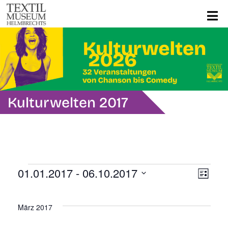
Kulturwelten 2017
Veranstaltungen
Ans
Ver
01.01.2017
 - 
06.10.2017
Liste
Ans
Datum
Navi
wählen.
Nav
März 2017