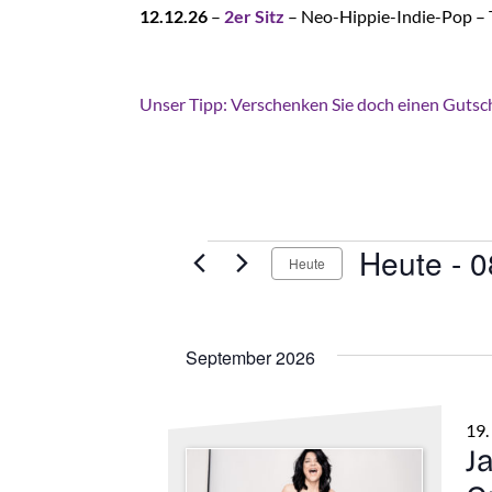
12.12.26
–
2er Sitz
– Neo-Hippie-Indie-Pop –
Unser Tipp: Verschenken Sie doch einen Gutsch
Veranstaltung
Heute
 - 
0
Heute
Datum
wählen.
September 2026
19.
J