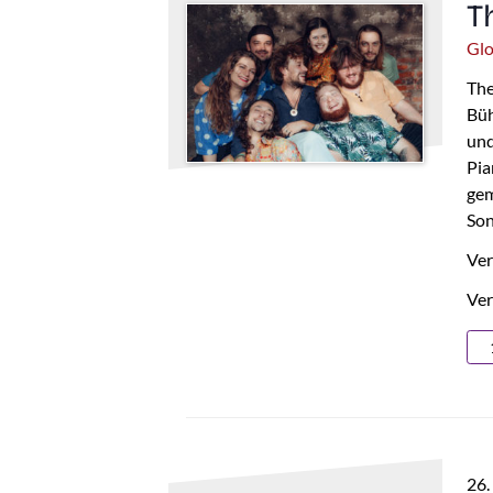
T
Gl
The
Büh
und
Pia
gem
Son
Ver
Ver
26.