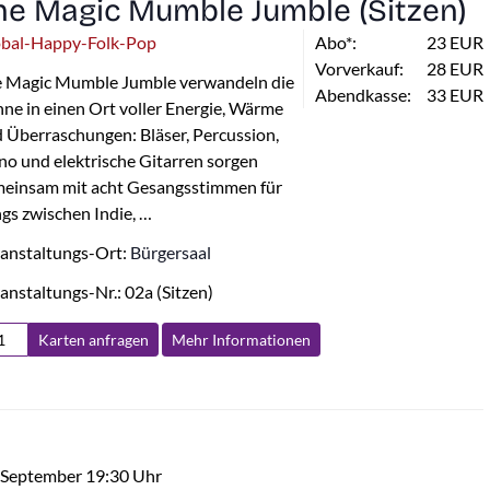
he Magic Mumble Jumble (Sitzen)
obal-Happy-Folk-Pop
Abo*:
23 EUR
Vorverkauf:
28 EUR
 Magic Mumble Jumble verwandeln die
Abendkasse:
33 EUR
ne in einen Ort voller Energie, Wärme
 Überraschungen: Bläser, Percussion,
no und elektrische Gitarren sorgen
einsam mit acht Gesangsstimmen für
gs zwischen Indie, …
anstaltungs-Ort:
Bürgersaal
anstaltungs-Nr.: 02a (Sitzen)
Karten anfragen
Mehr Info
rmationen
 September 19:30 Uhr