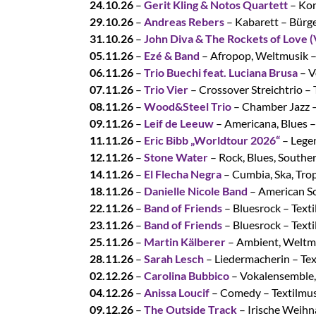
24.10.26
–
Gerit Kling & Notos Quartett
– Kon
29.10.26
–
Andreas Rebers
– Kabarett – Bürge
31.10.26
–
John Diva & The Rockets of Love (
05.11.26
–
Ezé & Band
– Afropop, Weltmusik 
06.11.26
–
Trio Buechi feat. Luciana Brusa
– V
07.11.26
–
Trio Vier
– Crossover Streichtrio –
08.11.26
–
Wood&Steel Trio
– Chamber Jazz 
09.11.26
–
Leif de Leeuw
– Americana, Blues 
11.11.26
–
Eric Bibb „Worldtour 2026“
– Legen
12.11.26
–
Stone Water
– Rock, Blues, South
14.11.26
–
El Flecha Negra
– Cumbia, Ska, Tro
18.11.26
–
Danielle Nicole Band
– American S
22.11.26
–
Band of Friends
– Bluesrock – Tex
23.11.26
–
Band of Friends
– Bluesrock – Tex
25.11.26
–
Martin Kälberer
– Ambient, Weltm
28.11.26
–
Sarah Lesch
– Liedermacherin – Te
02.12.26
–
Carolina Bubbico
– Vokalensemble,
04.12.26
–
Anissa Loucif
– Comedy – Textilm
09.12.26
–
The Outside Track
– Irische Weihn