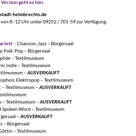
 Version geht es hier.
@stadt-helmbrechts.de
s von 8–12 Uhr unter 09252 / 701-59 zur Verfügung.
artett
– Chanson, Jazz – Bürgersaal
-Folk-Pop – Bürgersaal
yphäe – Textilmuseum
ic Indie – Textilmuseum
extilmuseum –
AUSVERKAUFT
xophon, Elektropop – Textilmuseum
t – Textilmuseum –
AUSVERKAUFT
Textilmuseum
ro – Textilmuseum –
AUSVERKAUFT
nd Spoken Word – Textilmuseum
gersaal –
AUSVERKAUFT
s – Bürgersaal
Göttin – Textilmuseum