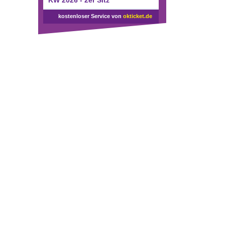
KW 2026 - 2er Sitz
kostenloser Service von
okticket.de