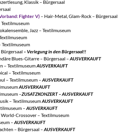
zertlesung, Klassik – Bürgersaal
rsaal
Vorband: Fighter V)
– Hair-Metal, Glam-Rock – Bürgersaal
– Textilmuseum
okalensemble, Jazz – Textilmuseum
 Textilmuseum
– Textilmuseum
– Bürgersaal
– Verlegung in den Bürgersaal!!
däre Blues-Gitarre – Bürgersaal –
AUSVERKAUFT
ern – Textilmuseum
AUSVERKAUFT
pical – Textilmuseum
oul – Textilmuseum –
AUSVERKAUFT
tilmuseum
AUSVERKAUFT
tilmuseum –
ZUSATZKONZERT – AUSVERKAUFT
usik – Textilmuseum
AUSVERKAUFT
xtilmuseum –
AUSVERKAUFT
 World-Crossover – Textilmuseum
useum –
AUSVERKAUFT
achten – Bürgersaal –
AUSVERKAUFT