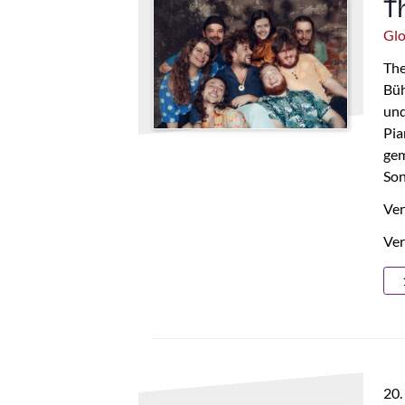
T
Gl
The
Büh
und
Pia
gem
Son
Ver
Ver
20.