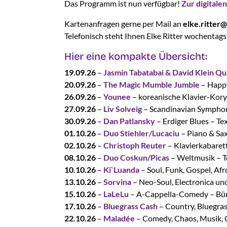
Das Programm ist nun verfügbar!
Zur digitalen
Kartenanfragen gerne per Mail an
elke.ritter
Telefonisch steht Ihnen Elke Ritter wochentag
Hier eine kompakte Übersicht:
19.09.26
–
Jasmin Tabatabai & David Klein Qu
20.09.26
–
The Magic Mumble Jumble
– Happy
26.09.26
–
Younee
– koreanische Klavier-Kor
27.09.26
–
Liv Solveig
– Scandinavian Symphon
30.09.26
–
Dan Patlansky
– Erdiger Blues – T
01.10.26
–
Duo Stiehler/Lucaciu
– Piano & Sa
02.10.26
–
Christoph Reuter
– Klavierkabaret
08.10.26
–
Duo Coskun/Picas
– Weltmusik – 
10.10.26
–
Ki`Luanda
– Soul, Funk, Gospel, Af
13.10.26
–
Sorvina
– Neo-Soul, Electronica u
15.10.26
–
LaLeLu
– A-Cappella-Comedy – Bür
17.10.26
–
Bluegrass Cash
– Country, Bluegras
22.10.26
–
Maladée
– Comedy, Chaos, Musik, 