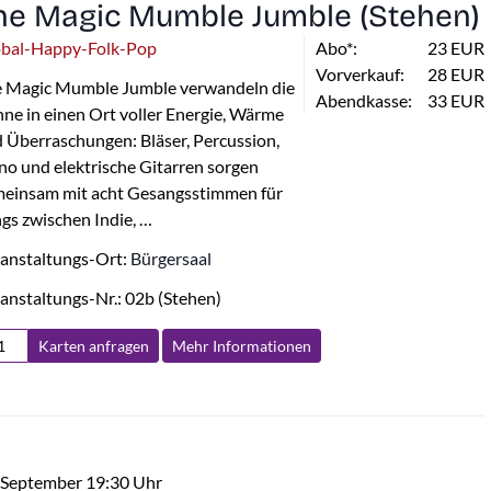
he Magic Mumble Jumble (Stehen)
obal-Happy-Folk-Pop
Abo*:
23 EUR
Vorverkauf:
28 EUR
 Magic Mumble Jumble verwandeln die
Abendkasse:
33 EUR
ne in einen Ort voller Energie, Wärme
 Überraschungen: Bläser, Percussion,
no und elektrische Gitarren sorgen
einsam mit acht Gesangsstimmen für
gs zwischen Indie, …
anstaltungs-Ort:
Bürgersaal
anstaltungs-Nr.: 02b (Stehen)
Karten anfragen
Mehr Info
rmationen
 September 19:30 Uhr