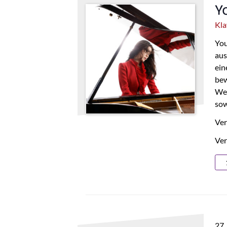
Y
Kla
You
aus
ein
bew
Wer
sow
Ver
Ver
27.