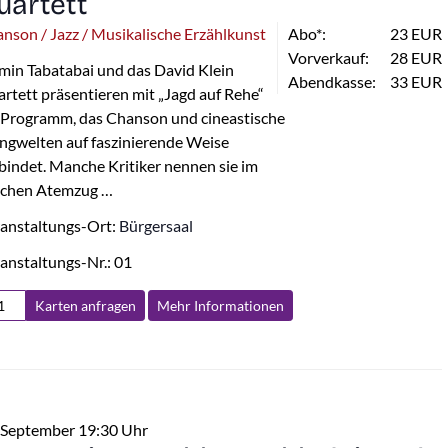
uartett
nson / Jazz / Musikalische Erzählkunst
Abo*:
23 EUR
Vorverkauf:
28 EUR
min Tabatabai und das David Klein
Abendkasse:
33 EUR
rtett präsentieren mit „Jagd auf Rehe“
 Programm, das Chanson und cineastische
ngwelten auf faszinierende Weise
bindet. Manche Kritiker nennen sie im
ichen Atemzug …
anstaltungs-Ort:
Bürgersaal
anstaltungs-Nr.: 01
Karten anfragen
Mehr Info
rmationen
 September 19:30 Uhr