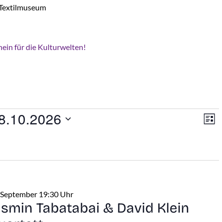
 Textilmuseum
ein für die Kulturwelten!
An
V
en
8.10.2026
Liste
A
Na
N
 September 19:30 Uhr
asmin Tabatabai & David Klein