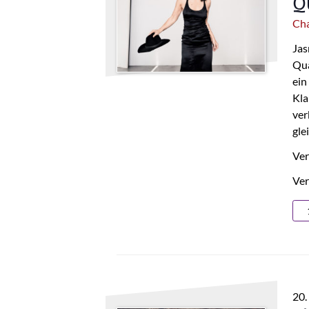
Q
Cha
Jas
Qua
ein
Kla
ver
gle
Ver
Ver
20.