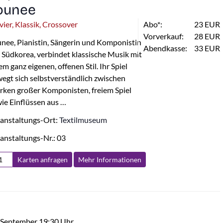
ounee
vier, Klassik, Crossover
Abo*:
23 EUR
Vorverkauf:
28 EUR
nee, Pianistin, Sängerin und Komponistin
Abendkasse:
33 EUR
 Südkorea, verbindet klassische Musik mit
em ganz eigenen, offenen Stil. Ihr Spiel
egt sich selbstverständlich zwischen
ken großer Komponisten, freiem Spiel
ie Einflüssen aus …
anstaltungs-Ort:
Textilmuseum
anstaltungs-Nr.: 03
Karten anfragen
Mehr Info
rmationen
 September 19:30 Uhr