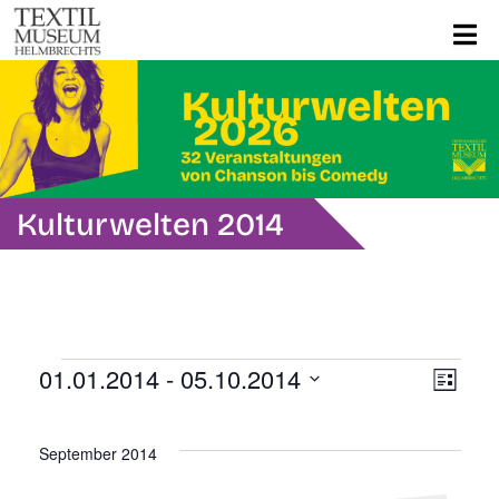
Kulturwelten 2014
Veranstaltungen
Ans
Ver
01.01.2014
 - 
05.10.2014
Liste
Ans
Datum
Navi
wählen.
Nav
September 2014