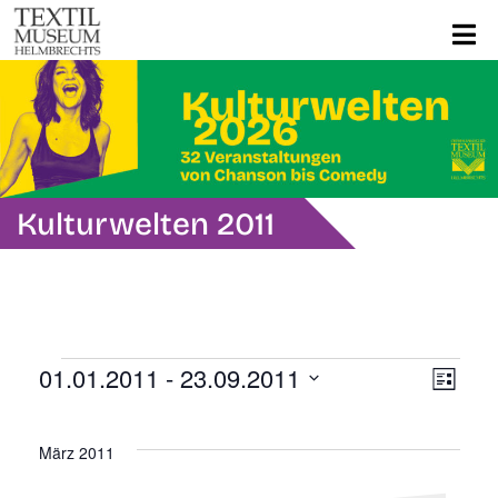
Kulturwelten 2011
Veranstaltungen
Ans
Ver
01.01.2011
 - 
23.09.2011
Liste
Ans
Datum
Navi
wählen.
Nav
März 2011