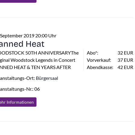
 September 2019 20:00 Uhr
anned Heat
ODSTOCK 50TH ANNIVERSARYThe
Abo*:
32 EUR
ginal Woodstock Legends in Concert
Vorverkauf:
37 EUR
NNED HEAT & TEN YEARS AFTER
Abendkasse:
42 EUR
anstaltungs-Ort:
Bürgersaal
anstaltungs-Nr.: 06
hr Info
rmationen