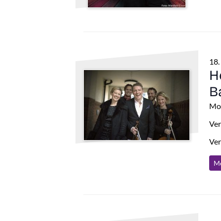
18.
H
B
Mod
Ver
Ver
Me