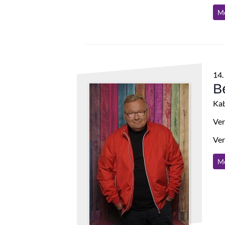
Me
14.
B
Kab
Ver
Ver
Me