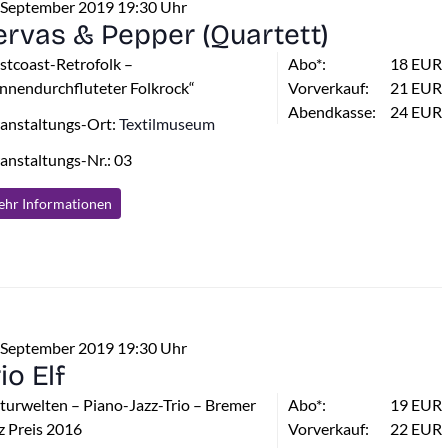
 September 2019 19:30 Uhr
ervas & Pepper (Quartett)
tcoast-Retrofolk –
Abo*:
18 EUR
nnendurchfluteter Folkrock“
Vorverkauf:
21 EUR
Abendkasse:
24 EUR
anstaltungs-Ort:
Textilmuseum
anstaltungs-Nr.: 03
hr Info
rmationen
 September 2019 19:30 Uhr
io Elf
turwelten – Piano-Jazz-Trio – Bremer
Abo*:
19 EUR
z Preis 2016
Vorverkauf:
22 EUR