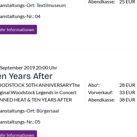
Abendkasse:
25 EUR
anstaltungs-Ort:
Textilmuseum
anstaltungs-Nr.: 04
hr Info
rmationen
 September 2019 20:00 Uhr
en Years After
ODSTOCK 50TH ANNIVERSARYThe
Abo*:
28 EUR
ginal Woodstock Legends in Concert
Vorverkauf:
33 EUR
NNED HEAT & TEN YEARS AFTER
Abendkasse:
38 EUR
anstaltungs-Ort:
Bürgersaal
anstaltungs-Nr.: 05
hr Info
rmationen