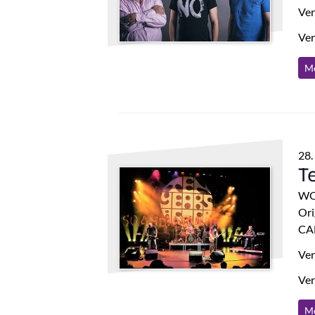
Ver
Ver
Me
28.
T
WO
Ori
CA
Ver
Ver
Me