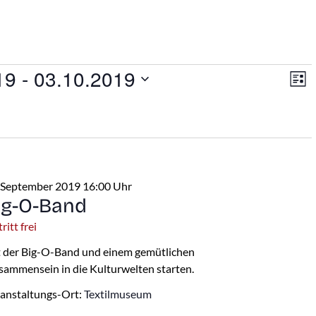
An
V
en
19
 - 
03.10.2019
Liste
A
Na
N
 September 2019 16:00 Uhr
ig-O-Band
ritt frei
 der Big-O-Band und einem gemütlichen
sammensein in die Kulturwelten starten.
anstaltungs-Ort:
Textilmuseum