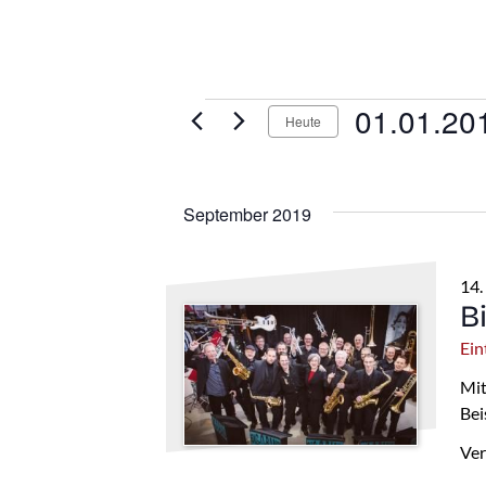
Veranstaltung
01.01.20
Heute
Datum
wählen.
September 2019
14.
B
Eint
Mit
Bei
Ver