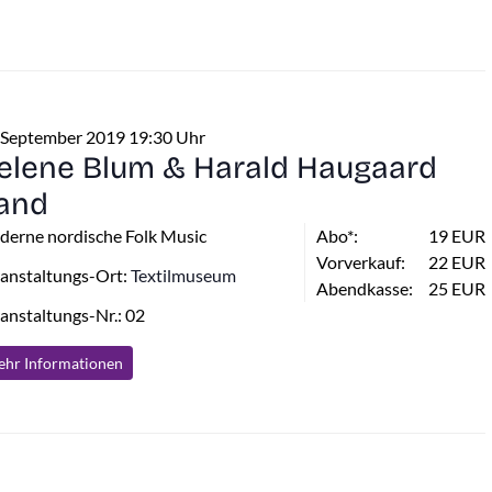
 September 2019 19:30 Uhr
elene Blum & Harald Haugaard
and
erne nordische Folk Music
Abo*:
19 EUR
Vorverkauf:
22 EUR
anstaltungs-Ort:
Textilmuseum
Abendkasse:
25 EUR
anstaltungs-Nr.: 02
hr Info
rmationen