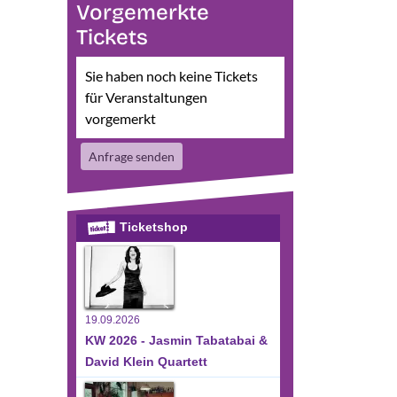
Vorgemerkte
Tickets
Sie haben noch keine Tickets
sichten-
eranstaltung
für Veranstaltungen
nsichten-
vorgemerkt
vigation
avigation
Anfrage senden
Ticketshop
19.09.2026
KW 2026 - Jasmin Tabatabai &
David Klein Quartett