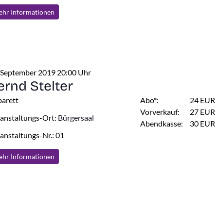
hr Info
rmationen
 September 2019 20:00 Uhr
ernd Stelter
arett
Abo*:
24 EUR
Vorverkauf:
27 EUR
anstaltungs-Ort:
Bürgersaal
Abendkasse:
30 EUR
anstaltungs-Nr.: 01
hr Info
rmationen