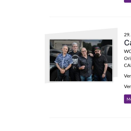
29.
C
WO
Ori
CA
Ver
Ver
Me