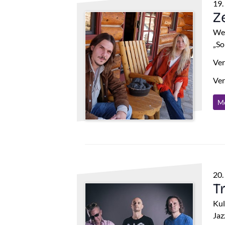
19.
Z
Wes
„So
Ver
Ver
Me
20.
Tr
Kul
Jaz