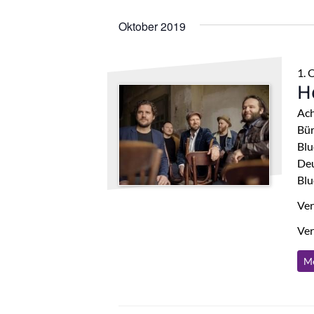
Oktober 2019
1. 
H
Ach
Bür
Blu
Deu
Blu
Ver
Ver
Me