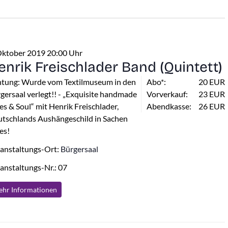
Oktober 2019 20:00 Uhr
enrik Freischlader Band (Quintett)
tung: Wurde vom Textilmuseum in den
Abo*:
20 EUR
gersaal verlegt!! - „Exquisite handmade
Vorverkauf:
23 EUR
es & Soul“ mit Henrik Freischlader,
Abendkasse:
26 EUR
tschlands Aushängeschild in Sachen
es!
anstaltungs-Ort:
Bürgersaal
anstaltungs-Nr.: 07
hr Info
rmationen