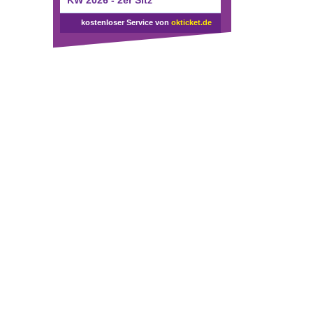
KW 2026 - 2er Sitz
kostenloser Service von
okticket.de