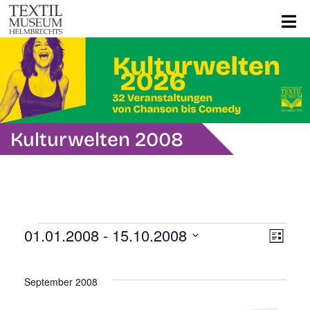
Kulturwelten 2008
Veranstaltungen
Ans
Ver
01.01.2008
 - 
15.10.2008
Liste
Ans
Datum
Navi
wählen.
Nav
September 2008