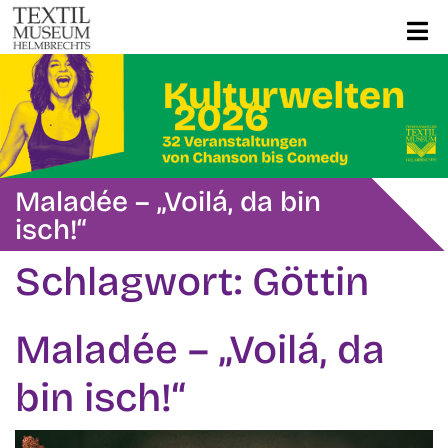
Maladée – „Voilá, da bin
isch!“
Schlagwort:
Göttin
Maladée – „Voilá, da
bin isch!“