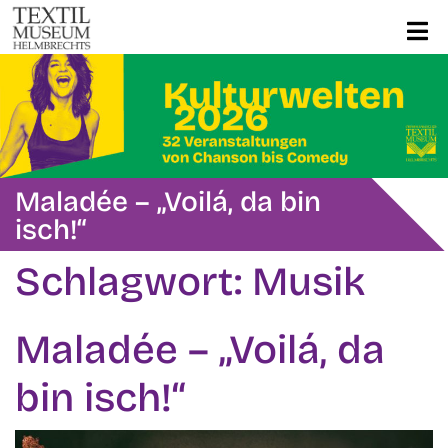
Maladée – „Voilá, da bin
isch!“
Schlagwort:
Musik
Maladée – „Voilá, da
bin isch!“