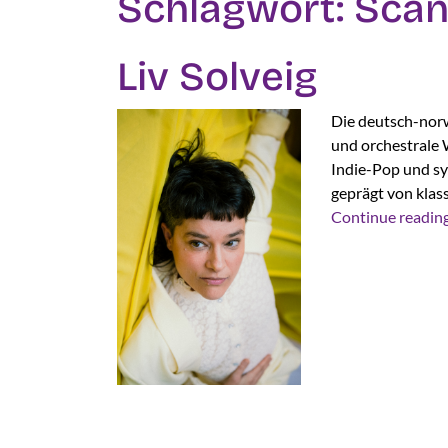
Schlagwort:
Scan
Liv Solveig
Die deutsch-norw
und orchestrale 
Indie-Pop und s
geprägt von klas
Continue readin