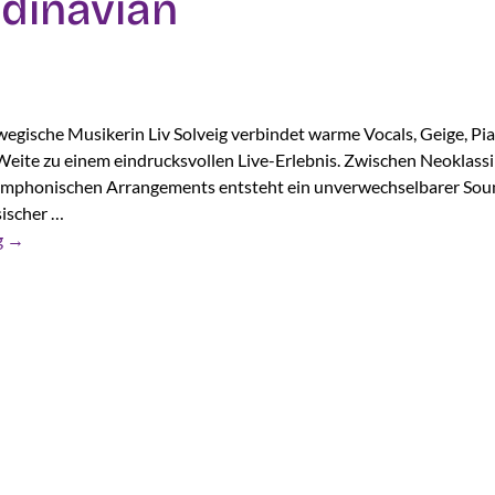
dinavian
egische Musikerin Liv Solveig verbindet warme Vocals, Geige, Pi
Weite zu einem eindrucksvollen Live-Erlebnis. Zwischen Neoklassi
ymphonischen Arrangements entsteht ein unverwechselbarer Sou
sischer …
g
→