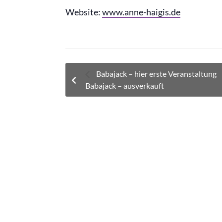
Website:
www.anne-haigis.de
Babajack – hier erste Veranstaltung
Babajack – ausverkauft