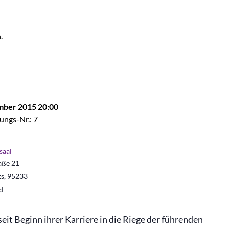
.
mber 2015 20:00
ungs-Nr.: 7
saal
aße 21
ts
,
95233
d
eit Beginn ihrer Karriere in die Riege der führenden