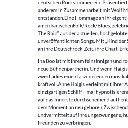
deutschen Rockstimmen ein. Präsentiert 
anderem in Zusammenarbeit mit Wolf Ma
entstanden.Eine Hommage an ihr eigentl
amerikanischenFolk/Rock/Blues, zelebri
The Rain“ aus der aktuellen, hochgelobt
unveröffentlichten Songs. Mit „Kind der 
an ihre Deutschrock-Zeit, ihre Chart-Er
Ina Boo ist mit ihrem feinsinnigen und r
neue Bühnenpartnerin. Und wenn Haigis d
zwei Ladies einen faszinierenden musikal
kraftvoll.Anne Haigis verleiht mit ihr
einzigartigen Schliff – mal hypnotisieren
auf das Innerste durchscheinend authenti
dem Moment an neu geboren.Zwischendur
undvermittelt auf ihre ungezwungene, h
Freunden zu verbringen.