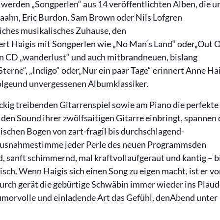
werden „Songperlen“ aus 14 veröffentlichten Alben, die u
ahn, Eric Burdon, Sam Brown oder Nils Lofgren
iches musikalisches Zuhause, den
ert Haigis mit Songperlen wie „No Man‘s Land“ oder„Out O
en CD „wanderlust“ und auch mitbrandneuen, bislang
Sterne“, „Indigo“ oder„Nur ein paar Tage“ erinnert Anne Ha
folgeund unvergessenen Albumklassiker.
ockig treibenden Gitarrenspiel sowie am Piano die perfekte
en Sound ihrer zwölfsaitigen Gitarre einbringt, spannen 
ischen Bogen von zart-fragil bis durchschlagend-
er Ausnahmestimme jeder Perle des neuen Programmsden
d, sanft schimmernd, mal kraftvollaufgeraut und kantig – b
sch. Wenn Haigis sich einen Song zu eigen macht, ist er v
ch gerät die gebürtige Schwäbin immer wieder ins Plaud
umorvolle und einladende Art das Gefühl, denAbend unter