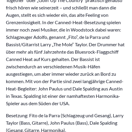
Together“ oder „Goin‘ Up The Country“ praktisch genauso
frisch hören wie seinerzeit – und schließt man dann die
Augen, stellt es sich wieder ein, das alte Feeling von
Grenzenlosigkeit. In der Canned-Heat-Besetzung spielen
immer noch zwei Musiker, die in Woodstock dabei waren:
Schlagzeuger Adolfo, genannt „Fito“, de la Parra und
Bassist/Gitarrist Larry „The Mole“ Taylor. Der Drummer hat
über mehr als fünf Jahrzehnte das Bluesrock-Flaggschiff
Canned Heat auf Kurs gehalten. Der Bassist ist
zwischendurch an verschiedenen Musik-Häfen
ausgestiegen, um aber immer wieder zurück an Bord zu
kommen. Mit von der Partie sind zwei langjährige Canned-
Heat-Begleiter: John Paulus und Dale Spalding aus Austin
in Texas. Spalding ist einer der namhaftesten Harmonika-
Spieler aus dem Süden der USA.
Besetzung: Fito de la Parra (Schlagzeug und Gesang), Larry
Taylor (Bass, Gitarre), John Paulus (Bass), Dale Spalding
(Gesang, Gitarre, Harmonika).