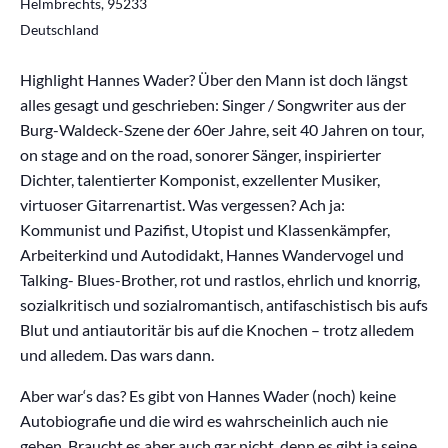
Helmbrechts
,
95233
Deutschland
Highlight Hannes Wader? Über den Mann ist doch längst
alles gesagt und geschrieben: Singer / Songwriter aus der
Burg-Waldeck-Szene der 60er Jahre, seit 40 Jahren on tour,
on stage and on the road, sonorer Sänger, inspirierter
Dichter, talentierter Komponist, exzellenter Musiker,
virtuoser Gitarrenartist. Was vergessen? Ach ja:
Kommunist und Pazifist, Utopist und Klassenkämpfer,
Arbeiterkind und Autodidakt, Hannes Wandervogel und
Talking- Blues-Brother, rot und rastlos, ehrlich und knorrig,
sozialkritisch und sozialromantisch, antifaschistisch bis aufs
Blut und antiautoritär bis auf die Knochen – trotz alledem
und alledem. Das wars dann.
Aber war‘s das? Es gibt von Hannes Wader (noch) keine
Autobiografie und die wird es wahrscheinlich auch nie
geben. Braucht es aber auch gar nicht, denn es gibt ja seine