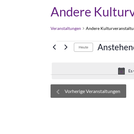
Andere Kultur
Veranstaltungen
Andere Kulturveranstalt
Veranstaltungen
Anstehen
Heute
Datum
wählen.
Es
Vorherige
Veranstaltungen