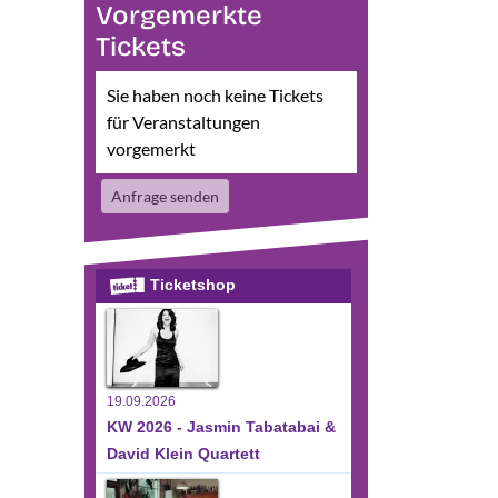
Vorgemerkte
Tickets
Sie haben noch keine Tickets
für Veranstaltungen
vorgemerkt
sichten-
eranstaltung
te
Anfrage senden
nsichten-
vigation
avigation
Ticketshop
19.09.2026
KW 2026 - Jasmin Tabatabai &
David Klein Quartett