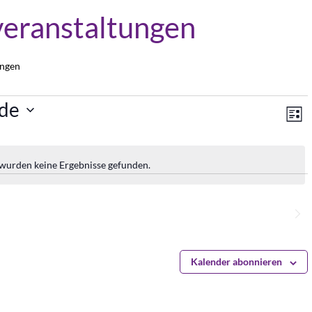
veranstaltungen
ungen
An
V
de
Lis
A
Na
N
 wurden keine Ergebnisse gefunden.
Hinweis
Nächste
Veranstaltungen
Kalender abonnieren