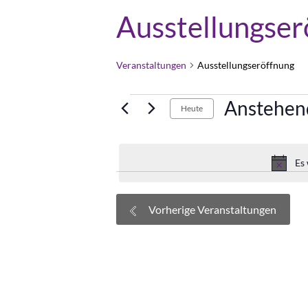
Ausstellungser
Veranstaltungen
Ausstellungseröffnung
Veranstaltungen
Anstehen
Heute
Datum
wählen.
Es
Vorherige
Veranstaltungen