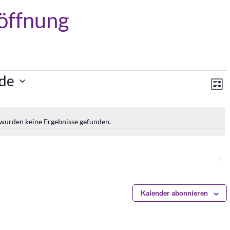
öffnung
An
V
de
Lis
A
Na
N
 wurden keine Ergebnisse gefunden.
Hinweis
Nächste
Veranstaltungen
Kalender abonnieren