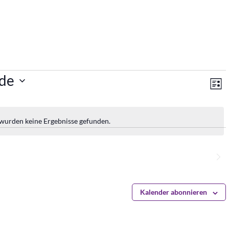
An
V
de
Lis
A
Na
N
 wurden keine Ergebnisse gefunden.
Hinweis
Nächste
Veranstaltungen
Kalender abonnieren