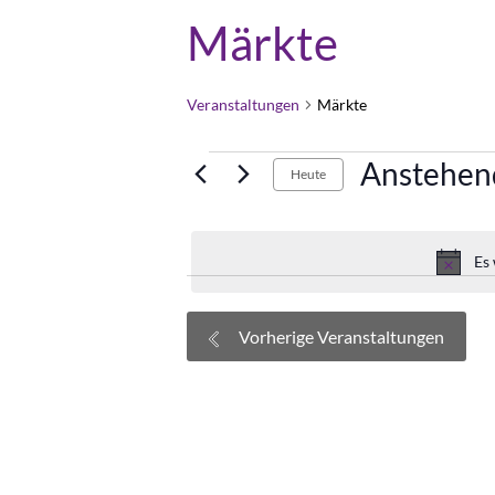
Märkte
Veranstaltungen
Märkte
Veranstaltungen
Anstehen
Heute
Datum
wählen.
Es
Vorherige
Veranstaltungen