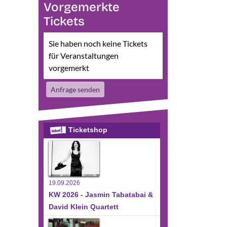
Vorgemerkte
Tickets
Sie haben noch keine Tickets
für Veranstaltungen
vorgemerkt
sichten-
eranstaltung
te
Anfrage senden
nsichten-
vigation
avigation
Ticketshop
19.09.2026
KW 2026 - Jasmin Tabatabai &
David Klein Quartett