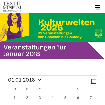
Veranstaltungen für
Januar 2018
Veranstaltungen
Ans
Ver
01.01.2018
Mona
Ans
Datum
Navi
Kalender
M
MONTAG
D
DIENSTAG
M
MITTWOCH
D
DONNERSTAG
F
FREITAG
S
SAMSTAG
S
SONNTAG
wählen.
Nav
0
0
0
0
0
0
0
1
2
3
4
5
6
7
von
Veranstaltungen
Veranstaltungen
Veranstaltungen
Veranstaltungen
Veranstaltungen
Veranstaltungen
Veransta