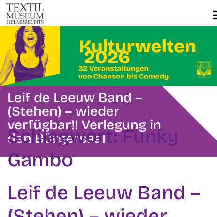
Leif de Leeuw Band –
(Stehen) – wieder
verfügbar!! Verlegung in
Schlagwort:
Funky
den Bürgersaal
Gambo
Leif de Leeuw Band –
(Stehen) – wieder