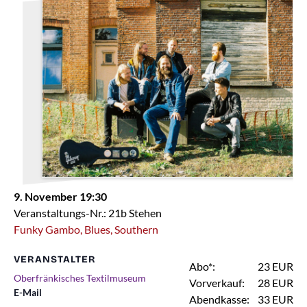
9. November 19:30
Veranstaltungs-Nr.: 21b Stehen
Funky Gambo, Blues, Southern
VERANSTALTER
Abo*:
23 EUR
Oberfränkisches Textilmuseum
Vorverkauf:
28 EUR
E-Mail
Abendkasse:
33 EUR