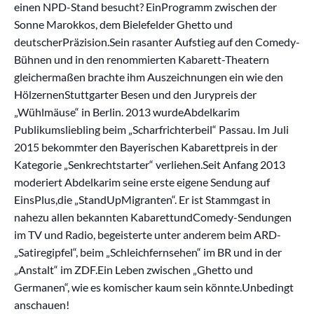
einen NPD-Stand besucht? EinProgramm zwischen der
Sonne Marokkos, dem Bielefelder Ghetto und
deutscherPräzision.Sein rasanter Aufstieg auf den Comedy-
Bühnen und in den renommierten Kabarett-Theatern
gleichermaßen brachte ihm Auszeichnungen ein wie den
HölzernenStuttgarter Besen und den Jurypreis der
„Wühlmäuse“ in Berlin. 2013 wurdeAbdelkarim
Publikumsliebling beim „Scharfrichterbeil“ Passau. Im Juli
2015 bekommter den Bayerischen Kabarettpreis in der
Kategorie „Senkrechtstarter“ verliehen.Seit Anfang 2013
moderiert Abdelkarim seine erste eigene Sendung auf
EinsPlus,die „StandUpMigranten“. Er ist Stammgast in
nahezu allen bekannten KabarettundComedy-Sendungen
im TV und Radio, begeisterte unter anderem beim ARD-
„Satiregipfel“, beim „Schleichfernsehen“ im BR und in der
„Anstalt“ im ZDF.Ein Leben zwischen „Ghetto und
Germanen“, wie es komischer kaum sein könnte.Unbedingt
anschauen!