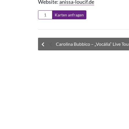
Website:
anissa-loucif.de
Karten anfragen
Carolina Bubbico – „Vocália“ Live Tou