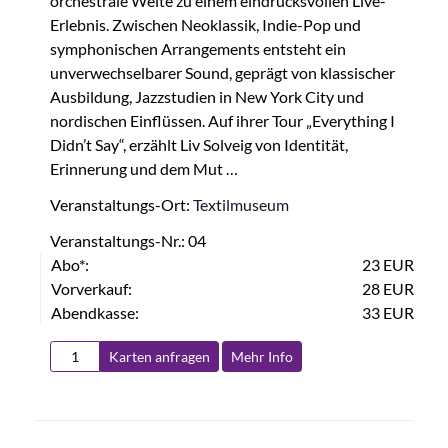
orchestrale Weite zu einem eindrucksvollen Live-
Erlebnis. Zwischen Neoklassik, Indie-Pop und
symphonischen Arrangements entsteht ein
unverwechselbarer Sound, geprägt von klassischer
Ausbildung, Jazzstudien in New York City und
nordischen Einflüssen. Auf ihrer Tour „Everything I
Didn’t Say“, erzählt Liv Solveig von Identität,
Erinnerung und dem Mut …
Veranstaltungs-Ort:
Textilmuseum
Veranstaltungs-Nr.: 04
Abo*:
23 EUR
Vorverkauf:
28 EUR
Abendkasse:
33 EUR
Karten anfragen
Mehr Info