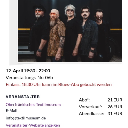
12. April 19:30
-
22:00
Veranstaltungs-Nr.: 06b
Einlass: 18.30 Uhr kann im Blues-Abo gebucht werden
VERANSTALTER
Abo*:
21 EUR
Oberfränkisches Textilmuseum
Vorverkauf:
26 EUR
E-Mail
Abendkasse:
31 EUR
info@textilmuseum.de
Veranstalter-Website anzeigen