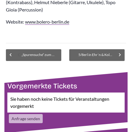
(Kontrabass), Helmut Nieberle (Gitarre, Ukulele), Topo
Gioia (Percussion)
Website:
www.bolero-berlin.de
„Spurensuche“ zum Internationen Museumstag
5/8erl in Ehr´n & Kollegium Kalksburg – Ausverkauft! Im Museum wird eine Warteliste für zurückgegebene Karten geführt.
Vorgemerkte Tickets
Sie haben noch keine Tickets für Veranstaltungen
vorgemerkt
Anfrage senden