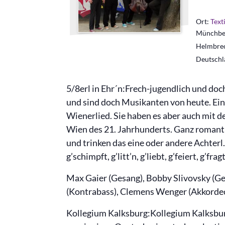
Ort:
Text
Münchber
Helmbre
Deutschl
5/8erl in Ehr´n:Frech-jugendlich und doch
und sind doch Musikanten von heute. Ei
Wienerlied. Sie haben es aber auch mit 
Wien des 21. Jahrhunderts. Ganz romanti
und trinken das eine oder andere Achterl
g’schimpft, g’litt’n, g’liebt, g’feiert, g’f
Max Gaier (Gesang), Bobby Slivovsky (Ge
(Kontrabass), Clemens Wenger (Akkorde
Kollegium Kalksburg:Kollegium Kalksbu