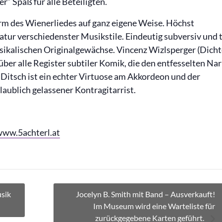
r“ Spaß für alle Beteiligten.
orm des Wienerliedes auf ganz eigene Weise. Höchst
atur verschiedenster Musikstile. Eindeutig subversiv und t
ikalischen Originalgewächse. Vincenz Wizlsperger (Dicht
ber alle Register subtiler Komik, die den entfesselten Na
z Ditsch ist ein echter Virtuose am Akkordeon und der
aublich gelassener Kontragitarrist.
www.5achterl.at
sik
Jocelyn B. Smith mit Band – Ausverkauft!
Im Museum wird eine Warteliste für
zurückgegebene Karten geführt.