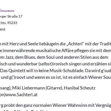
ilmuseum
ger Straße 17
chts
,
95233
and
 mit Herz und Seele liebäugeln die „Achterl“ mit der Tradi
ne immerwährende musikalische Affäre pflegen sie mit de
dem Jazz, dem Blues, dem Soul und anderen Stilen aus dem
sch und wunderbar (selbst)ironisch singen und erzählen s
.Das Quintett will in keine Musik-Schublade. Da wird g’sud
ragt und g(’)roovt und wenn es so ist, ist es einfach Wiener Sou
sang), Miki Liebermann (Gitarre), Hanibal Scheutz
on)www.5achterl.at
rg probt den ganz normalen Wiener Wahnsinn mit Vergnü