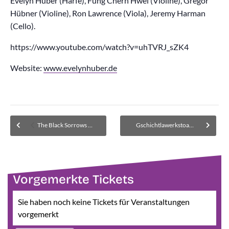
Evelyn Huber (Harfe), Fung Chern Hwei (Violine), Gregor
Hübner (Violine), Ron Lawrence (Viola), Jeremy Harman
(Cello).
https://www.youtube.com/watch?v=uhTVRJ_sZK4
Website:
www.evelynhuber.de
The Black Sorrows – wenige Plätze erneut verfügbar
Gschichtlawerkstoatt Helmetz
Vorgemerkte Tickets
Sie haben noch keine Tickets für Veranstaltungen
vorgemerkt