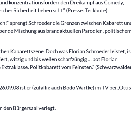
s- und konzentrationsfordernden Dreikampf aus Comedy,
cher Sicherheit beherrscht.“ (Presse: Teckbote)
ch!“ sprengt Schroeder die Grenzen zwischen Kabarett un
bende Mischung aus brandaktuellen Parodien, politische
schen Kabarettszene. Doch was Florian Schroeder leistet, is
ert, witzig und bis weilen scharfzüngig … bot Florian
 Extraklasse. Politkabarett vom Feinsten.“ (Schwarzwälde
.09.08 ist er (zufällig auch Bodo Wartke) im TV bei „Ottis
n den Bürgersaal verlegt.