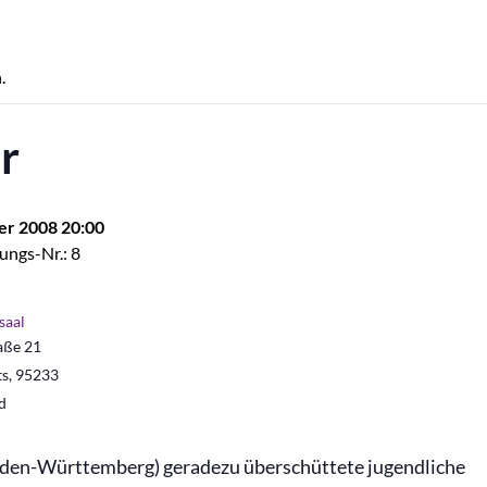
.
r
er 2008 20:00
ungs-Nr.: 8
saal
aße 21
ts
,
95233
d
Baden-Württemberg) geradezu überschüttete jugendliche