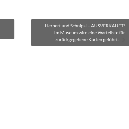
Herbert und Schnipsi – AUSVERKAUFT!
Im Museum wird eine Warteliste für
zurückgegebene Karten geführt.