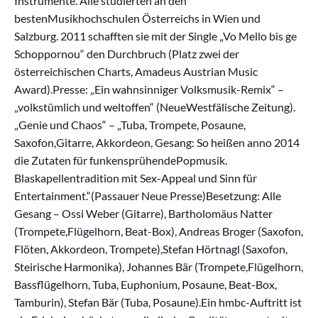
Instrumente. Alle studierten an den
bestenMusikhochschulen Österreichs in Wien und
Salzburg. 2011 schafften sie mit der Single „Vo Mello bis ge
Schoppornou“ den Durchbruch (Platz zwei der
österreichischen Charts, Amadeus Austrian Music
Award).Presse: „Ein wahnsinniger Volksmusik-Remix“ –
„volkstümlich und weltoffen“ (NeueWestfälische Zeitung).
„Genie und Chaos“ – „Tuba, Trompete, Posaune,
Saxofon,Gitarre, Akkordeon, Gesang: So heißen anno 2014
die Zutaten für funkensprühendePopmusik.
Blaskapellentradition mit Sex-Appeal und Sinn für
Entertainment.“(Passauer Neue Presse)Besetzung: Alle
Gesang – Ossi Weber (Gitarre), Bartholomäus Natter
(Trompete,Flügelhorn, Beat-Box), Andreas Broger (Saxofon,
Flöten, Akkordeon, Trompete),Stefan Hörtnagl (Saxofon,
Steirische Harmonika), Johannes Bär (Trompete,Flügelhorn,
Bassflügelhorn, Tuba, Euphonium, Posaune, Beat-Box,
Tamburin), Stefan Bär (Tuba, Posaune).Ein hmbc-Auftritt ist