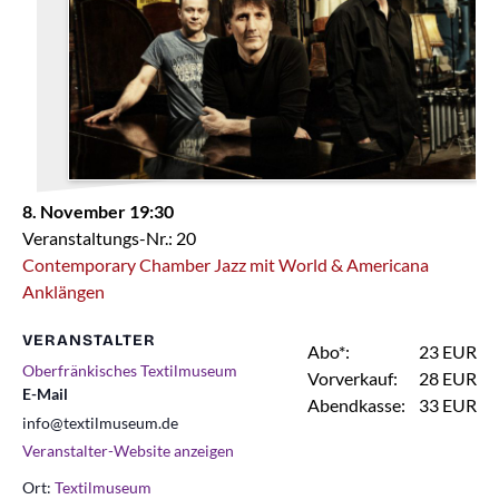
8. November 19:30
Veranstaltungs-Nr.: 20
Contemporary Chamber Jazz mit World & Americana
Anklängen
VERANSTALTER
Abo*:
23 EUR
Oberfränkisches Textilmuseum
Vorverkauf:
28 EUR
E-Mail
Abendkasse:
33 EUR
info@textilmuseum.de
Veranstalter-Website anzeigen
Ort:
Textilmuseum