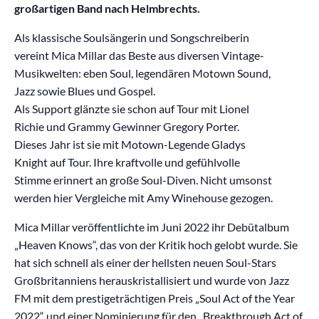
großartigen Band nach Helmbrechts.
Als klassische Soulsängerin und Songschreiberin
vereint Mica Millar das Beste aus diversen Vintage-
Musikwelten: eben Soul, legendären Motown Sound,
Jazz sowie Blues und Gospel.
Als Support glänzte sie schon auf Tour mit Lionel
Richie und Grammy Gewinner Gregory Porter.
Dieses Jahr ist sie mit Motown-Legende Gladys
Knight auf Tour. Ihre kraftvolle und gefühlvolle
Stimme erinnert an große Soul-Diven. Nicht umsonst
werden hier Vergleiche mit Amy Winehouse gezogen.
Mica Millar veröffentlichte im Juni 2022 ihr Debütalbum
„Heaven Knows“, das von der Kritik hoch gelobt wurde. Sie
hat sich schnell als einer der hellsten neuen Soul-Stars
Großbritanniens herauskristallisiert und wurde von Jazz
FM mit dem prestigeträchtigen Preis „Soul Act of the Year
2022“ und einer Nominierung für den „Breakthrough Act of