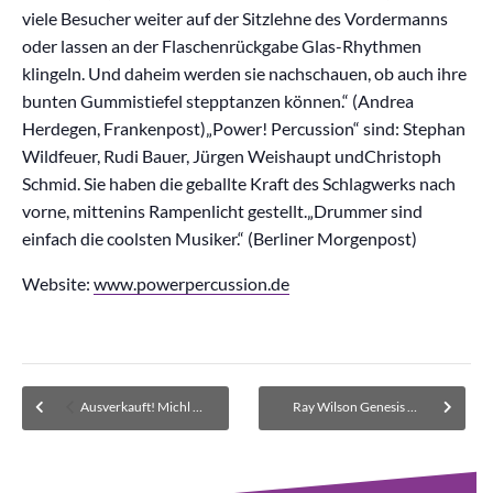
viele Besucher weiter auf der Sitzlehne des Vordermanns
oder lassen an der Flaschenrückgabe Glas-Rhythmen
klingeln. Und daheim werden sie nachschauen, ob auch ihre
bunten Gummistiefel stepptanzen können.“ (Andrea
Herdegen, Frankenpost)„Power! Percussion“ sind: Stephan
Wildfeuer, Rudi Bauer, Jürgen Weishaupt undChristoph
Schmid. Sie haben die geballte Kraft des Schlagwerks nach
vorne, mittenins Rampenlicht gestellt.„Drummer sind
einfach die coolsten Musiker.“ (Berliner Morgenpost)
Website:
www.powerpercussion.de
Ausverkauft! Michl Müller – Ausverkauft. Warteliste für zurückgegebene Karten
Ray Wilson Genesis Classic