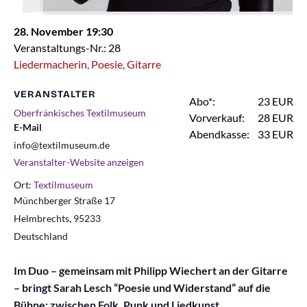
28. November 19:30
Veranstaltungs-Nr.: 28
Liedermacherin, Poesie, Gitarre
VERANSTALTER
Abo*:
23 EUR
Oberfränkisches Textilmuseum
Vorverkauf:
28 EUR
E-Mail
Abendkasse:
33 EUR
info@textilmuseum.de
Veranstalter-Website anzeigen
Ort:
Textilmuseum
Münchberger Straße 17
Helmbrechts
,
95233
Deutschland
Im Duo – gemeinsam mit Philipp Wiechert an der Gitarre
– bringt Sarah Lesch “Poesie und Widerstand” auf die
Bühne: zwischen Folk, Punk und Liedkunst.