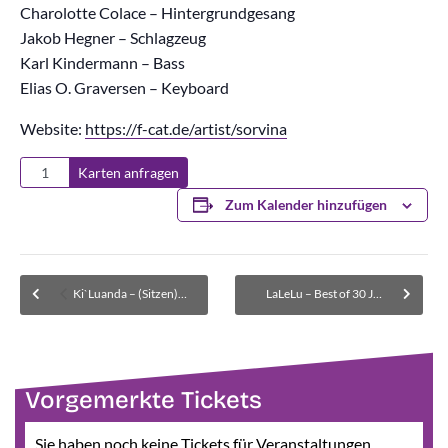
Charolotte Colace – Hintergrundgesang
Jakob Hegner – Schlagzeug
Karl Kindermann – Bass
Elias O. Graversen – Keyboard
Website:
https://f-cat.de/artist/sorvina
Karten anfragen
Zum Kalender hinzufügen
Ki`Luanda – (Sitzen) AUSVERKAUFT
LaLeLu – Best of 30 Jahre & „Urlaub vom Hirn” – AUSVERKAUFT
Vorgemerkte Tickets
Sie haben noch keine Tickets für Veranstaltungen