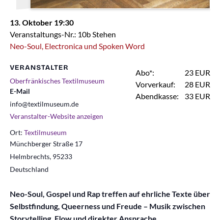
13. Oktober 19:30
Veranstaltungs-Nr.: 10b Stehen
Neo-Soul, Electronica und Spoken Word
VERANSTALTER
Abo*:
23 EUR
Oberfränkisches Textilmuseum
Vorverkauf:
28 EUR
E-Mail
Abendkasse:
33 EUR
info@textilmuseum.de
Veranstalter-Website anzeigen
Ort:
Textilmuseum
Münchberger Straße 17
Helmbrechts
,
95233
Deutschland
Neo-Soul, Gospel und Rap treffen auf ehrliche Texte über
Selbstfindung, Queerness und Freude – Musik zwischen
Storytelling, Flow und direkter Ansprache.