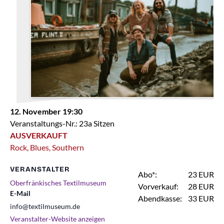
12. November 19:30
Veranstaltungs-Nr.: 23a Sitzen
AUSVERKAUFT
Rock, Blues, Southern
VERANSTALTER
Abo*:
23 EUR
Oberfränkisches Textilmuseum
Vorverkauf:
28 EUR
E-Mail
Abendkasse:
33 EUR
info@textilmuseum.de
Veranstalter-Website anzeigen