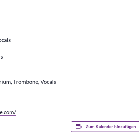
ocals
ls
s
nium, Trombone, Vocals
e.com/
Zum Kalender hinzufügen