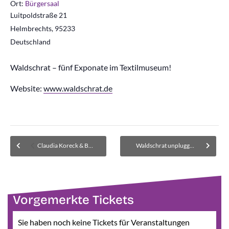
Ort:
Bürgersaal
Luitpoldstraße 21
Helmbrechts
,
95233
Deutschland
Waldschrat – fünf Exponate im Textilmuseum!
Website:
www.waldschrat.de
Claudia Koreck & Band – Auskauft! Warteliste für Kartenrückgaben
Waldschrat unplugged – Ausverkauft. Warteliste für Kartenrückgaben
Vorgemerkte Tickets
Sie haben noch keine Tickets für Veranstaltungen