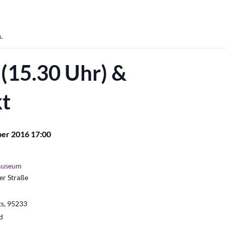
.
(15.30 Uhr) &
t
er 2016 17:00
museum
r Straße
ts
,
95233
d