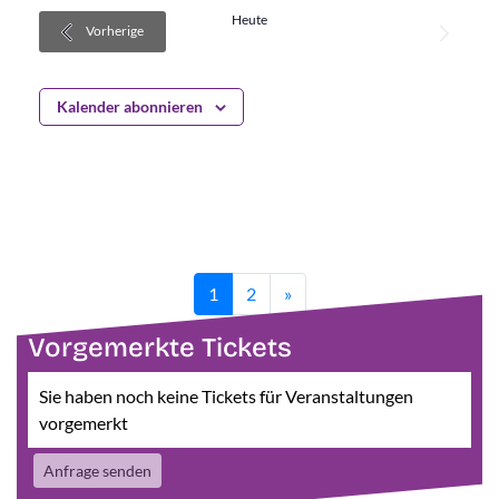
Heute
Veransta
Nächste
Veranstaltungen
Vorherige
Kalender abonnieren
1
2
»
Vorgemerkte Tickets
Sie haben noch keine Tickets für Veranstaltungen
vorgemerkt
Anfrage senden