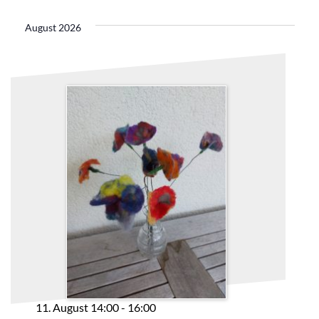
Ans
Navi
wählen.
Nav
August 2026
11. August 14:00
-
16:00