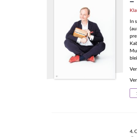
–
Kla
In 
(au
pre
Kab
Mus
ble
Ver
Ver
4. 