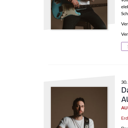
ele
Sch
Ver
Ver
30.
D
A
AU
Erd