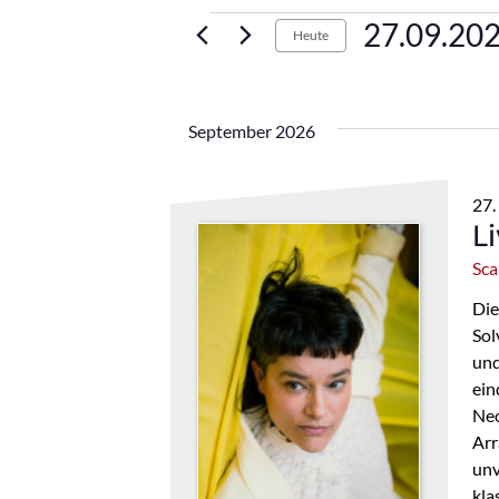
Veranstaltung
27.09.20
Heute
Datum
wählen.
September 2026
27.
L
Sca
Die
Sol
und
ein
Neo
Arr
unv
kla