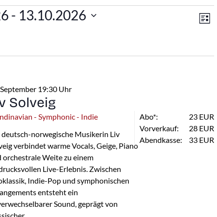
An
V
en
26
 - 
13.10.2026
Lis
A
Na
N
 September 19:30 Uhr
iv Solveig
ndinavian - Symphonic - Indie
Abo*:
23 EUR
Vorverkauf:
28 EUR
 deutsch-norwegische Musikerin Liv
Abendkasse:
33 EUR
veig verbindet warme Vocals, Geige, Piano
 orchestrale Weite zu einem
drucksvollen Live-Erlebnis. Zwischen
klassik, Indie-Pop und symphonischen
angements entsteht ein
erwechselbarer Sound, geprägt von
ssischer …