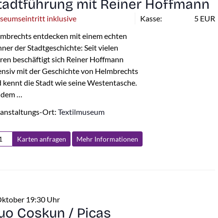
tadtführung mit Reiner Hoffmann
eumseintritt inklusive
Kasse:
5 EUR
mbrechts entdecken mit einem echten
ner der Stadtgeschichte: Seit vielen
ren beschäftigt sich Reiner Hoffmann
ensiv mit der Geschichte von Helmbrechts
 kennt die Stadt wie seine Westentasche.
 dem …
anstaltungs-Ort:
Textilmuseum
Karten anfragen
Mehr Info
rmationen
Oktober 19:30 Uhr
uo Coskun / Picas