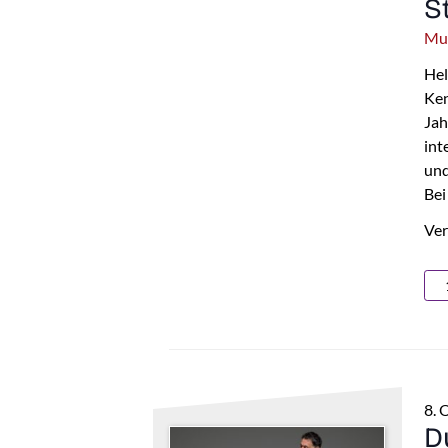
S
Mus
Hel
Ken
Jah
int
und
Bei
Ver
8. 
D