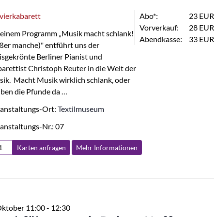
vierkabarett
Abo*:
23 EUR
Vorverkauf:
28 EUR
seinem Programm „Musik macht schlank!
Abendkasse:
33 EUR
ßer manche)" entführt uns der
isgekrönte Berliner Pianist und
arettist Christoph Reuter in die Welt der
ik. Macht Musik wirklich schlank, oder
iben die Pfunde da …
anstaltungs-Ort:
Textilmuseum
anstaltungs-Nr.: 07
Karten anfragen
Mehr Info
rmationen
Oktober 11:00
-
12:30