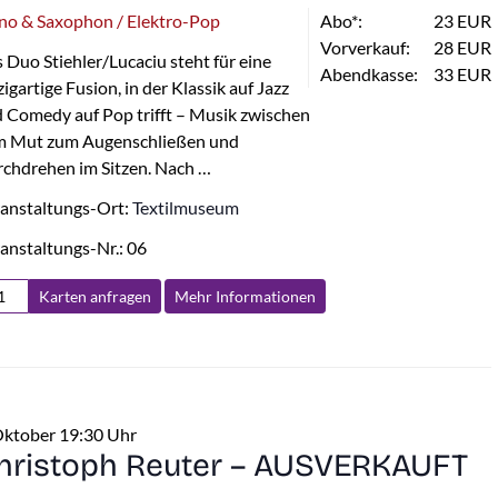
no & Saxophon / Elektro-Pop
Abo*:
23 EUR
Vorverkauf:
28 EUR
 Duo Stiehler/Lucaciu steht für eine
Abendkasse:
33 EUR
zigartige Fusion, in der Klassik auf Jazz
 Comedy auf Pop trifft – Musik zwischen
m Mut zum Augenschließen und
chdrehen im Sitzen. Nach …
anstaltungs-Ort:
Textilmuseum
anstaltungs-Nr.: 06
Karten anfragen
Mehr Info
rmationen
Oktober 19:30 Uhr
hristoph Reuter – AUSVERKAUFT