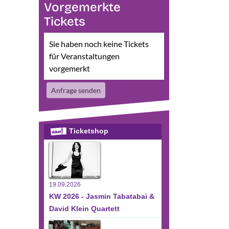
Vorgemerkte
sichten-
eranstaltung
Tickets
te
nsichten-
vigation
avigation
Sie haben noch keine Tickets
für Veranstaltungen
vorgemerkt
Anfrage senden
Ticketshop
19.09.2026
KW 2026 - Jasmin Tabatabai &
David Klein Quartett