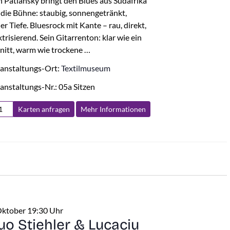
 Patlansky bringt den Blues aus Südafrika
 die Bühne: staubig, sonnengetränkt,
ler Tiefe. Bluesrock mit Kante – rau, direkt,
ktrisierend. Sein Gitarrenton: klar wie ein
nitt, warm wie trockene …
anstaltungs-Ort:
Textilmuseum
anstaltungs-Nr.: 05a Sitzen
Karten anfragen
Mehr Info
rmationen
Oktober 19:30 Uhr
uo Stiehler & Lucaciu