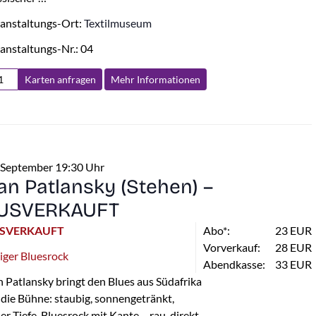
anstaltungs-Ort:
Textilmuseum
anstaltungs-Nr.: 04
Karten anfragen
Mehr Info
rmationen
 September 19:30 Uhr
an Patlansky (Stehen) –
USVERKAUFT
SVERKAUFT
Abo*:
23 EUR
Vorverkauf:
28 EUR
iger Bluesrock
Abendkasse:
33 EUR
 Patlansky bringt den Blues aus Südafrika
 die Bühne: staubig, sonnengetränkt,
ler Tiefe. Bluesrock mit Kante – rau, direkt,