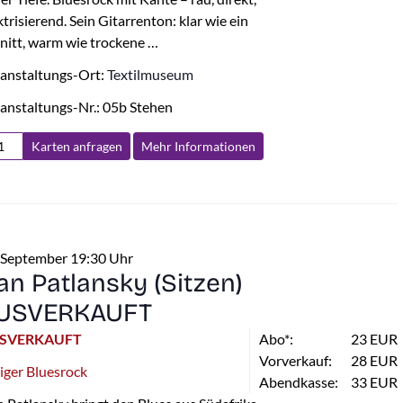
ktrisierend. Sein Gitarrenton: klar wie ein
nitt, warm wie trockene …
anstaltungs-Ort:
Textilmuseum
anstaltungs-Nr.: 05b Stehen
Karten anfragen
Mehr Info
rmationen
 September 19:30 Uhr
an Patlansky (Sitzen)
USVERKAUFT
SVERKAUFT
Abo*:
23 EUR
Vorverkauf:
28 EUR
iger Bluesrock
Abendkasse:
33 EUR