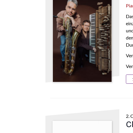
Pia
Das
ein
und
de
Dur
Ver
Ver
2. 
C