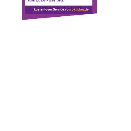
KW 2026 - 2er Sitz
kostenloser Service von
okticket.de