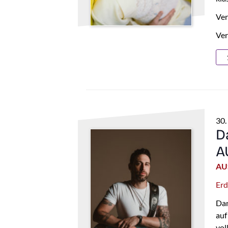
Ver
Ver
30.
D
A
AU
Erd
Dan
auf
vol