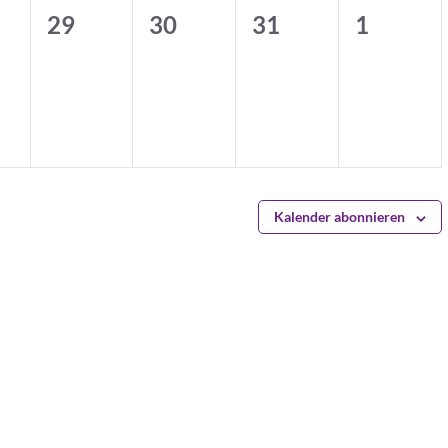
0
0
0
0
29
30
31
1
en,
nstaltungen,
Veranstaltungen,
Veranstaltungen,
Veranstaltungen,
Veransta
Kalender abonnieren