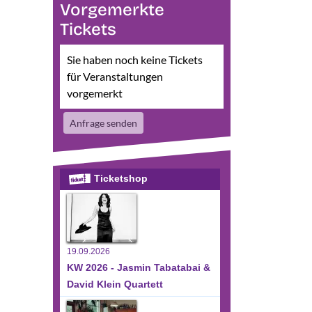
Vorgemerkte
sichten-
eranstaltung
Tickets
nat
nsichten-
vigation
avigation
Sie haben noch keine Tickets
für Veranstaltungen
vorgemerkt
Anfrage senden
Ticketshop
ltungen,
19.09.2026
KW 2026 - Jasmin Tabatabai &
David Klein Quartett