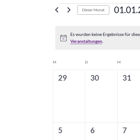
Veranstaltung
01.01
Dieser Monat
Datum
wählen.
Es wurden keine Ergebnisse für dies
Veranstaltungen
.
Kalender
M
MONTAG
D
DIENSTAG
M
MITTWOC
von
0
0
0
29
30
31
Veranstaltungen
Veranstaltungen,
Veranstaltung
Vera
0
0
0
5
6
7