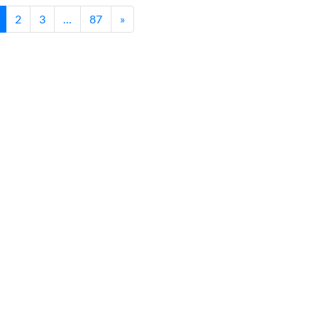
2
3
…
87
»