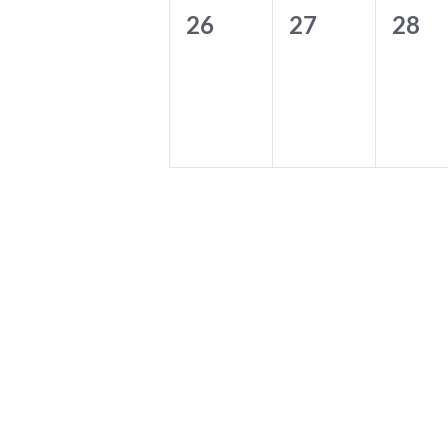
0
0
0
26
27
28
Veranstaltungen,
Veranstaltung
Vera