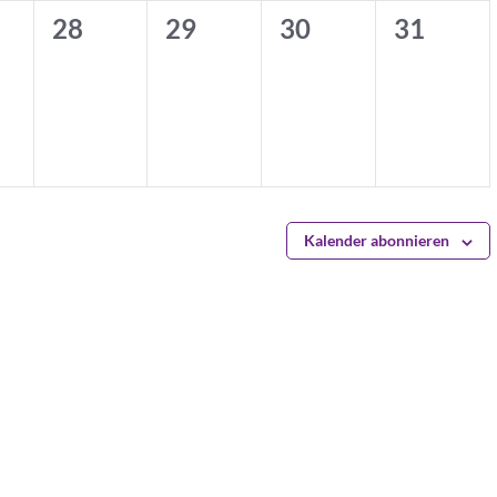
0
0
0
0
28
29
30
31
en,
nstaltungen,
Veranstaltungen,
Veranstaltungen,
Veranstaltungen,
Veransta
Kalender abonnieren