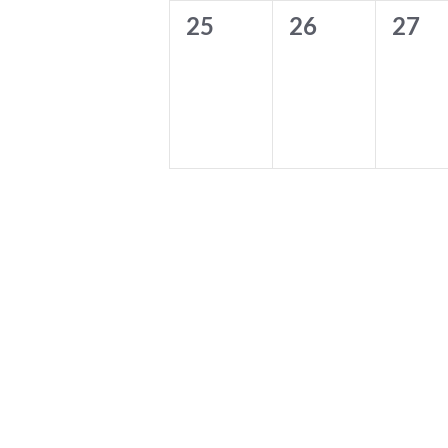
0
0
0
25
26
27
Veranstaltungen,
Veranstaltung
Vera