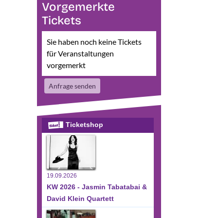
Vorgemerkte
sichten-
eranstaltung
Tickets
nat
nsichten-
vigation
avigation
Sie haben noch keine Tickets
für Veranstaltungen
vorgemerkt
ltungen,
Anfrage senden
Ticketshop
ltungen,
19.09.2026
KW 2026 - Jasmin Tabatabai &
David Klein Quartett