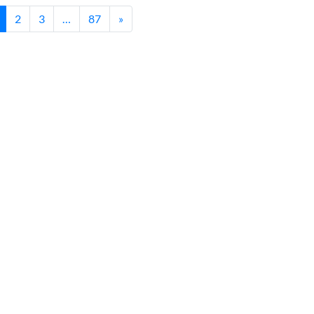
2
3
…
87
»