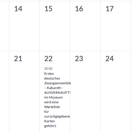
0
0
0
0
14
15
16
17
en,
nstaltungen,
Veranstaltungen,
Veranstaltungen,
Veranstaltungen,
Veransta
0
1
0
0
21
22
23
24
en,
nstaltungen,
Veranstaltungen,
Veranstaltung,
Veranstaltungen,
Veransta
20:00
Erstes
deutsches
Zwangsensemble
– Kabarett –
AUSVERKAUFT!
Im Museum
wird eine
Warteliste
für
zurückgegebene
Karten
geführt.