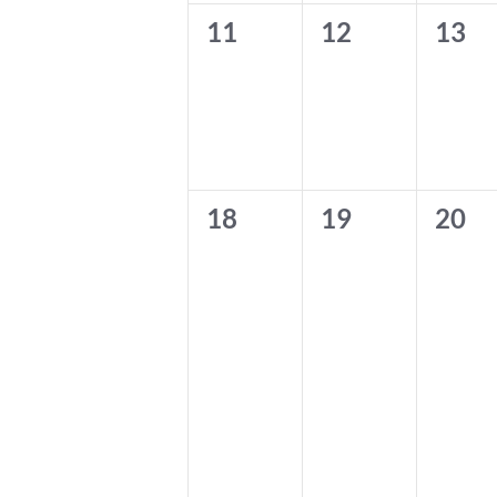
0
0
0
11
12
13
Veranstaltungen,
Veranstaltung
Vera
0
0
0
18
19
20
Veranstaltungen,
Veranstaltung
Vera