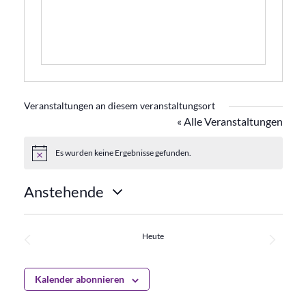
Veranstaltungen an diesem veranstaltungsort
« Alle Veranstaltungen
Es wurden keine Ergebnisse gefunden.
Hinweis
Anstehende
Datum
wählen.
Heute
Veransta
Vorherige
Nächste
Veranstaltungen
Kalender abonnieren