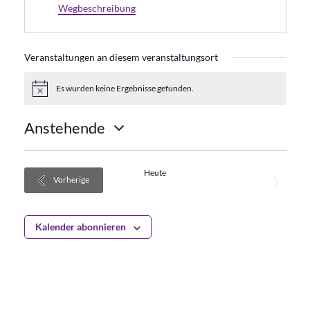
Wegbeschreibung
Veranstaltungen an diesem veranstaltungsort
Es wurden keine Ergebnisse gefunden.
Hinweis
Anstehende
Datum
wählen.
Heute
Veransta
Nächste
Veranstaltungen
Vorherige
Kalender abonnieren