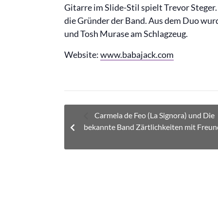
Gitarre im Slide-Stil spielt Trevor Stege
die Gründer der Band. Aus dem Duo wur
und Tosh Murase am Schlagzeug.
Website:
www.babajack.com
Carmela de Feo (La Signora) und Die
bekannte Band Zärtlichkeiten mit Freu