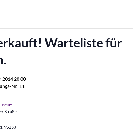
.
rkauft! Warteliste für
.
r 2014 20:00
ungs-Nr.: 11
museum
r Straße
ts
,
95233