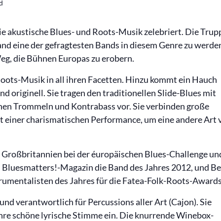
d
die akustische Blues- und Roots-Musik zelebriert. Die Trup
gland eine der gefragtesten Bands in diesem Genre zu werde
eg, die Bühnen Europas zu erobern.
 Roots-Musik in all ihren Facetten. Hinzu kommt ein Hauch
und originell. Sie tragen den traditionellen Slide-Blues mit
hen Trommeln und Kontrabass vor. Sie verbinden große
it einer charismatischen Performance, um eine andere Art 
e Großbritannien bei der éuropäischen Blues-Challenge un
im Bluesmatters!-Magazin die Band des Jahres 2012, und B
trumentalisten des Jahres für die Fatea-Folk-Roots-Awards
und verantwortlich für Percussions aller Art (Cajon). Sie
hre schöne lyrische Stimme ein. Die knurrende Winebox-