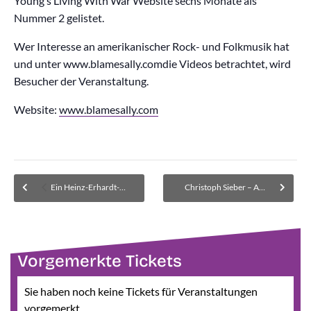
Young’s Living With War Website sechs Monate als
Nummer 2 gelistet.
Wer Interesse an amerikanischer Rock- und Folkmusik hat
und unter www.blamesally.comdie Videos betrachtet, wird
Besucher der Veranstaltung.
Website:
www.blamesally.com
Ein Heinz-Erhardt-Abend
Christoph Sieber – Ausverkauft! Im Museum wird eine Warteliste für zurückgegebene Karten geführt.
Vorgemerkte Tickets
Sie haben noch keine Tickets für Veranstaltungen
vorgemerkt