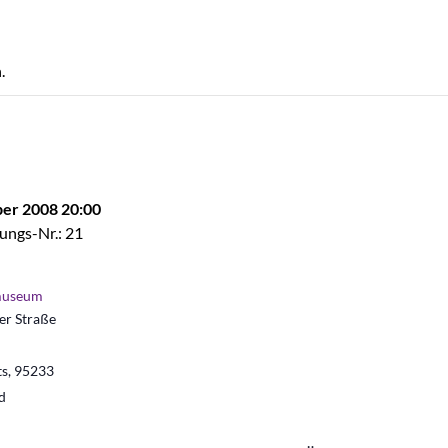
.
er 2008 20:00
ungs-Nr.: 21
museum
r Straße
ts
,
95233
d