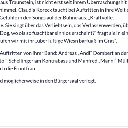
 aus Traunstein, ist nicht erst seit ihrem Überraschungshit
himmel. Claudia Koreck taucht bei Auftritten in ihre Welt e
 Gefühle in den Songs auf der Bühne aus. „Kraftvolle,
se. Sie singt über das Verliebtsein, das Verlassenwerden, ü
Dog, wo ois so fuachtbar sinnlos erscheint?“ fragt sie in e
aufen wir mit ihr „über luftige Wiesn barfuaß im Gras“.
 Auftritten von ihrer Band: Andreas „Andi“ Dombert an de
to´´ Schellinger am Kontrabass und Manfred „Manni“ Mül
ch die Frontfrau.
d möglicherweise in den Bürgersaal verlegt.